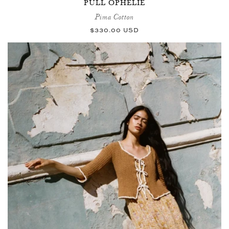
PULL OPHÉLIE
Pima Cotton
Prix
$330.00 USD
habituel