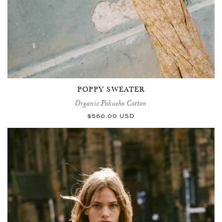
POPPY SWEATER
Organic Pakucho Cotton
Prix
$560.00 USD
habituel