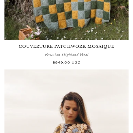
COUVERTURE PATCHWORK MOSAÏQUE
Peruvian Highland Wool
Prix
$949.00 USD
habituel