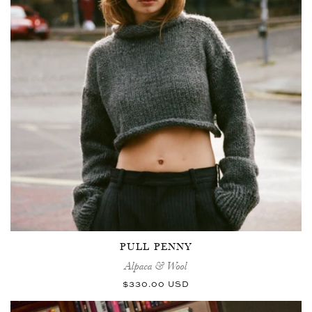
PULL PENNY
Alpaca & Wool
Prix
$330.00 USD
habituel