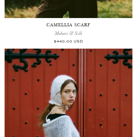
CAMELLIA SCARF
Mohair & Silk
Normaler
$440.00 USD
Preis