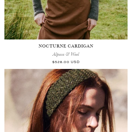
NOCTURNE CARDIGAN
Alpaca & Wool
Normaler
$528.00 USD
Preis