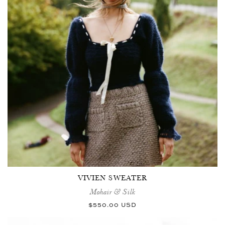
VIVIEN SWEATER
Mohair & Silk
Normaler
$550.00 USD
Preis