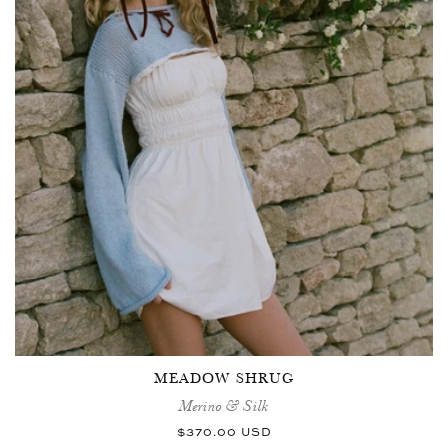
MEADOW SHRUG
Merino & Silk
Normaler
$370.00 USD