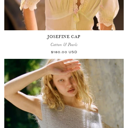
JOSEFINE CAP
Cotton & Pearls
Normaler
$180.00 USD
Preis