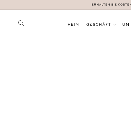
DIREKT
ERHALTEN SIE KOSTE
ZUM
INHALT
HEIM
GESCHÄFT
UM