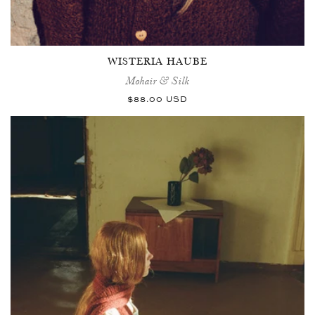
WISTERIA HAUBE
Mohair & Silk
Normaler
$88.00 USD
Preis