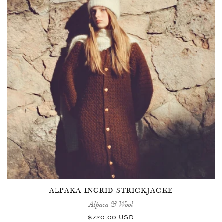
ALPAKA-INGRID-STRICKJACKE
Alpaca & Wool
Normaler
$720.00 USD