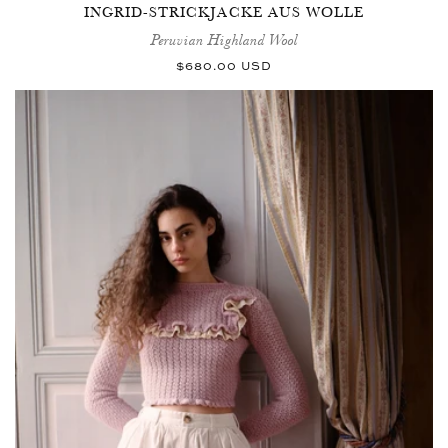
INGRID-STRICKJACKE AUS WOLLE
Peruvian Highland Wool
Normaler
$680.00 USD
Preis