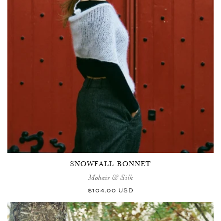
SNOWFALL BONNET
Mohair & Silk
Normaler
$104.00 USD
Preis