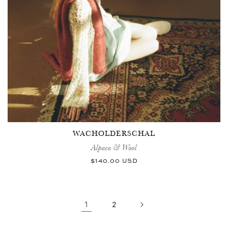
WACHOLDERSCHAL
Alpaca & Wool
Normaler
$140.00 USD
Preis
1
2