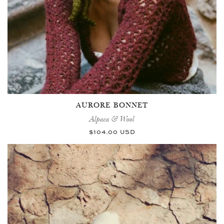
AURORE BONNET
Alpaca & Wool
Normaler
$104.00 USD
Preis