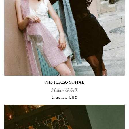
WISTERIA-SCHAL
Mohair & Silk
Normaler
$128.00 USD
Preis