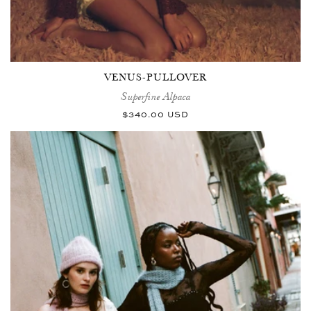
VENUS-PULLOVER
Superfine Alpaca
Normaler
$340.00 USD
Preis