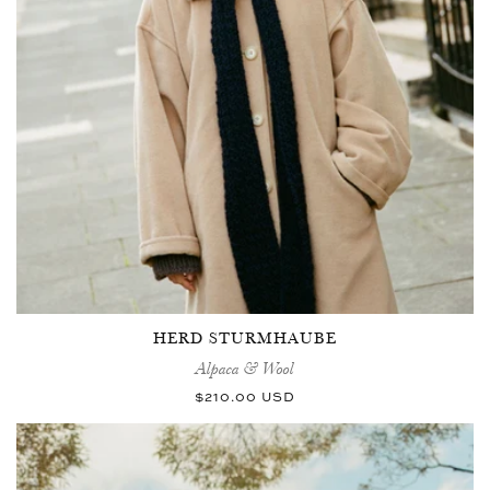
HERD STURMHAUBE
Alpaca & Wool
Normaler
$210.00 USD
Preis